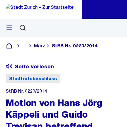
Zu
Zu
Sprunglink
Navigation
Menü
Suchen
M
öf
März
StRB Nr. 0229/2014
...
Blende alle Breadcrumbs ein
Deutsch
Seite vorlesen
Stadtratsbeschluss
StRB Nr. 0229/2014
Motion von Hans Jörg
Käppeli und Guido
Trevisan betreffend