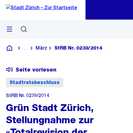
Zu
Zu
Sprunglink
Navigation
Menü
Suchen
M
öf
März
StRB Nr. 0239/2014
...
Blende alle Breadcrumbs ein
Deutsch
Seite vorlesen
Stadtratsbeschluss
StRB Nr. 0239/2014
Grün Stadt Zürich,
Stellungnahme zur
«Totalrevision der