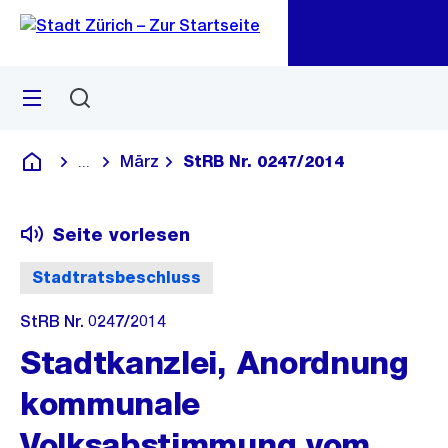
Zu
Zu
Sprunglink
Navigation
Menü
Suchen
M
öf
März
StRB Nr. 0247/2014
...
Blende alle Breadcrumbs ein
Deutsch
Seite vorlesen
Stadtratsbeschluss
StRB Nr. 0247/2014
Stadtkanzlei, Anordnung
kommunale
Volksabstimmung vom