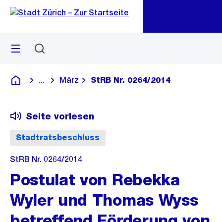
Zu
Zu
Sprunglink
Navigation
Menü
Suchen
M
öf
März
StRB Nr. 0264/2014
...
Blende alle Breadcrumbs ein
Deutsch
Seite vorlesen
Stadtratsbeschluss
StRB Nr. 0264/2014
Postulat von Rebekka
Wyler und Thomas Wyss
betreffend Förderung von