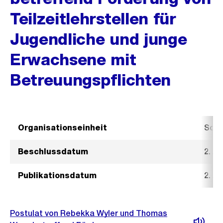
Teilzeitlehrstellen für
Jugendliche und junge
Erwachsene mit
Betreuungspflichten
Organisationseinheit
Sozi
Beschlussdatum
2. Ap
Publikationsdatum
2. Ap
Postulat von Rebekka Wyler und Thomas