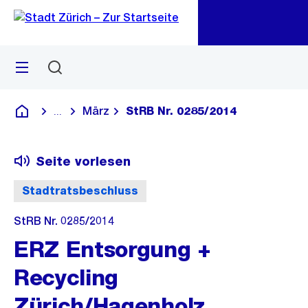
Zu
Zu
Sprunglink
Navigation
Menü
Suchen
M
öf
März
StRB Nr. 0285/2014
...
Blende alle Breadcrumbs ein
Deutsch
Seite vorlesen
Stadtratsbeschluss
StRB Nr. 0285/2014
ERZ Entsorgung +
Recycling
Zürich/Hagenholz,