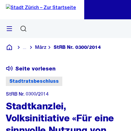
Zu
Zu
Sprunglink
Navigation
Menü
Suchen
M
öf
März
StRB Nr. 0300/2014
...
Blende alle Breadcrumbs ein
Deutsch
Seite vorlesen
Stadtratsbeschluss
StRB Nr. 0300/2014
Stadtkanzlei,
Volksinitiative «Für eine
sinnvolle Nutzung von