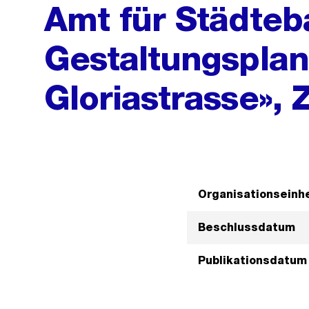
Amt für Städteba
Gestaltungspla
Gloriastrasse», 
Organisationseinhe
Beschlussdatum
Publikationsdatum