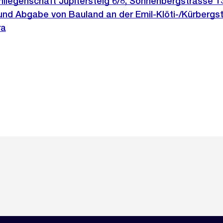
iegenschaft Jupitersteig 6/8, Sonnenbergstrasse 13
 und Abgabe von Bauland an der Emil-Klöti-/Kürbergs
ra