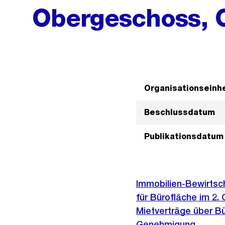
Obergeschoss,
Organisationseinhe
Beschlussdatum
Publikationsdatum
Immobilien-Bewirtsc
für Bürofläche im 2.
Mietverträge über Bü
Genehmigung