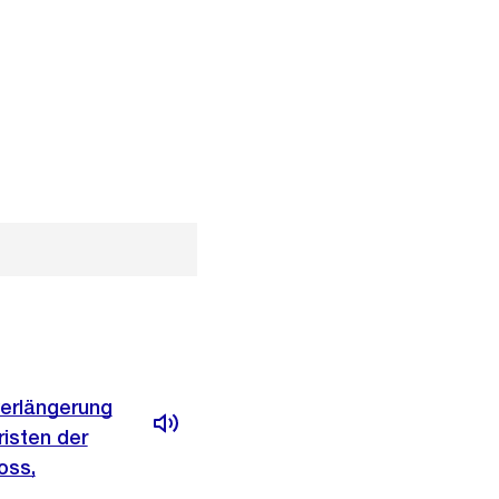
verlängerung
risten der
oss,