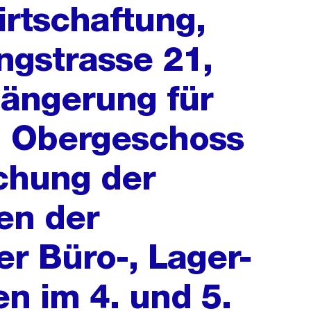
rtschaftung,
ngstrasse 21,
längerung für
. Obergeschoss
ichung der
en der
er Büro-, Lager-
n im 4. und 5.