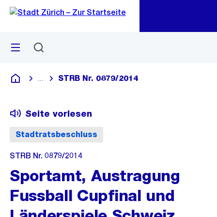
Zu
Zu
Sprunglink
Navigation
Menü
Suchen
M
öf
STRB Nr. 0879/2014
...
Blende alle Breadcrumbs ein
Deutsch
Seite vorlesen
Stadtratsbeschluss
STRB Nr. 0879/2014
Sportamt, Austragung
Fussball Cupfinal und
Länderspiele Schweiz,