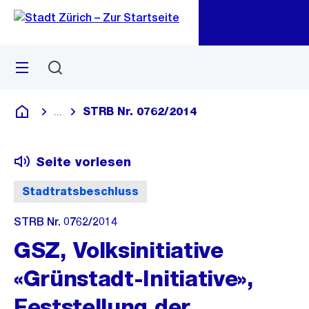
Zu
Zu
Sprunglink
Navigation
Menü
Suchen
M
öf
STRB Nr. 0762/2014
...
Blende alle Breadcrumbs ein
Deutsch
Seite vorlesen
Stadtratsbeschluss
STRB Nr. 0762/2014
GSZ, Volksinitiative
«Grünstadt-Initiative»,
Feststellung der