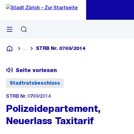
Zu
Zu
Sprunglink
Navigation
Menü
Suchen
M
öf
STRB Nr. 0769/2014
...
Blende alle Breadcrumbs ein
Deutsch
Seite vorlesen
Stadtratsbeschluss
STRB Nr. 0769/2014
Polizeidepartement,
Neuerlass Taxitarif