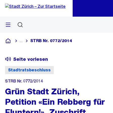
Zu
Zu
Sprunglink
Navigation
Menü
Suchen
M
öf
STRB Nr. 0772/2014
...
Blende alle Breadcrumbs ein
Deutsch
Seite vorlesen
Stadtratsbeschluss
STRB Nr. 0772/2014
Grün Stadt Zürich,
Petition «Ein Rebberg für
Fluntern!», Zuschrift