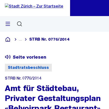
Zu
Zu
Sprunglink
Navigation
Menü
Suchen
M
öf
STRB Nr. 0776/2014
...
Blende alle Breadcrumbs ein
Deutsch
Seite vorlesen
Stadtratsbeschluss
STRB Nr. 0776/2014
Amt für Städtebau,
Privater Gestaltungsplan
«Belvoirpark Restaurant»,