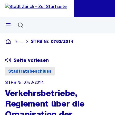
Zu
Zu
Sprunglink
Navigation
Menü
Suchen
M
öf
STRB Nr. 0783/2014
...
Blende alle Breadcrumbs ein
Deutsch
Seite vorlesen
Stadtratsbeschluss
STRB Nr. 0783/2014
Verkehrsbetriebe,
Reglement über die
Organisation der