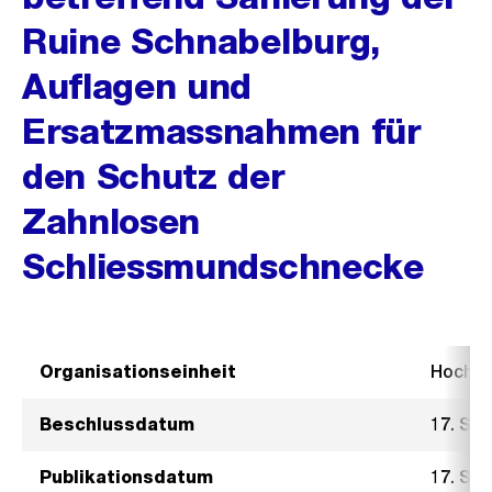
Ruine Schnabelburg,
Auflagen und
Ersatzmassnahmen für
den Schutz der
Zahnlosen
Schliessmundschnecke
Organisationseinheit
Hochb
Beschlussdatum
17. Se
Publikationsdatum
17. Se