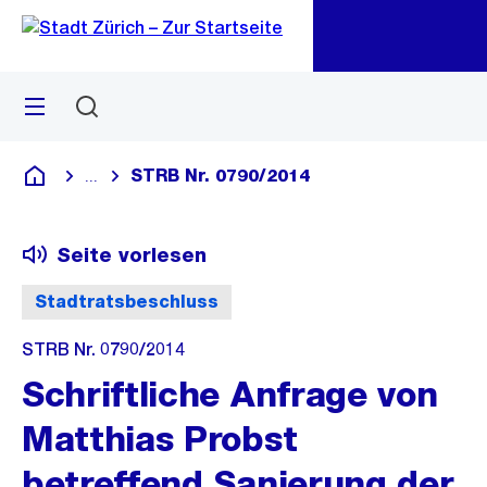
Zu
Zu
Sprunglink
Navigation
Menü
Suchen
M
öf
STRB Nr. 0790/2014
...
Blende alle Breadcrumbs ein
Deutsch
Seite vorlesen
Stadtratsbeschluss
STRB Nr. 0790/2014
Schriftliche Anfrage von
Matthias Probst
betreffend Sanierung der