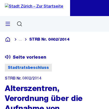
Zu
Zu
Sprunglink
Navigation
Menü
Suchen
M
öf
STRB Nr. 0802/2014
...
Blende alle Breadcrumbs ein
Deutsch
Seite vorlesen
Stadtratsbeschluss
STRB Nr. 0802/2014
Alterszentren,
Verordnung über die
Aufnahme von