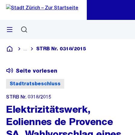
Zu
Zu
Sprunglink
Navigation
Menü
Suchen
M
öf
STRB Nr. 0318/2015
...
Blende alle Breadcrumbs ein
Deutsch
Seite vorlesen
Stadtratsbeschluss
STRB Nr. 0318/2015
Elektrizitätswerk,
Eoliennes de Provence
SA, Wahlvorschlag eines