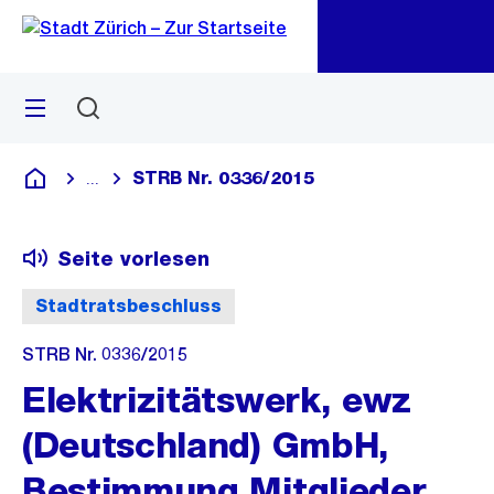
Zu
Zu
Sprunglink
Navigation
Menü
Suchen
M
öf
STRB Nr. 0336/2015
...
Blende alle Breadcrumbs ein
Deutsch
Seite vorlesen
Stadtratsbeschluss
STRB Nr. 0336/2015
Elektrizitätswerk, ewz
(Deutschland) GmbH,
Bestimmung Mitglieder