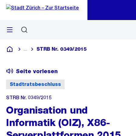
Zu
Zu
Sprunglink
Navigation
Menü
Suchen
M
öf
STRB Nr. 0349/2015
...
Blende alle Breadcrumbs ein
Deutsch
Seite vorlesen
Stadtratsbeschluss
STRB Nr. 0349/2015
Organisation und
Informatik (OIZ), X86-
Serverplattformen 2015,