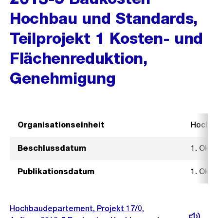
Hochbau und Standards,
Teilprojekt 1 Kosten- und
Flächenreduktion,
Genehmigung
Organisationseinheit
Hochb
Beschlussdatum
1. Okt
Publikationsdatum
1. Okt
Hochbaudepartement, Projekt 17/0,