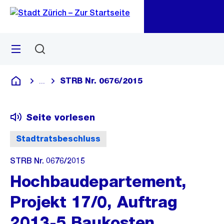
Zu
Zu
Sprunglink
Navigation
Menü
Suchen
M
öf
STRB Nr. 0676/2015
...
Blende alle Breadcrumbs ein
Deutsch
Seite vorlesen
Stadtratsbeschluss
STRB Nr. 0676/2015
Hochbaudepartement,
Projekt 17/0, Auftrag
2013-5 Baukosten