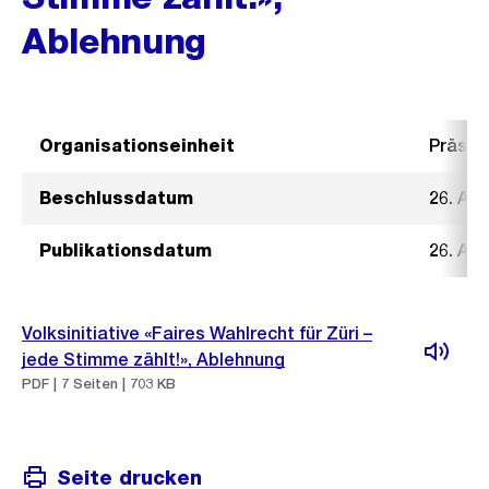
Ablehnung
Organisationseinheit
Präsid
Beschlussdatum
26. Au
Publikationsdatum
26. Au
Volksinitiative «Faires Wahlrecht für Züri –
jede Stimme zählt!», Ablehnung
PDF | 7 Seiten | 703 KB
Seite drucken