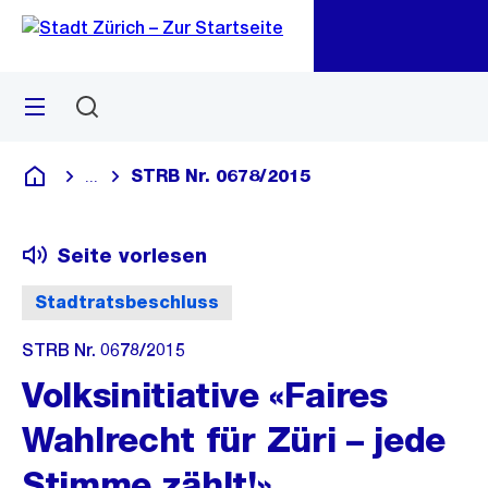
Zu
Zu
Sprunglink
Navigation
Menü
Suchen
M
öf
STRB Nr. 0678/2015
...
Blende alle Breadcrumbs ein
Deutsch
Seite vorlesen
Stadtratsbeschluss
STRB Nr. 0678/2015
Volksinitiative «Faires
Wahlrecht für Züri – jede
Stimme zählt!»,