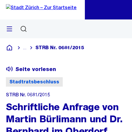
Zu
Zu
Sprunglink
Navigation
Menü
Suchen
M
öf
STRB Nr. 0681/2015
...
Blende alle Breadcrumbs ein
Deutsch
Seite vorlesen
Stadtratsbeschluss
STRB Nr. 0681/2015
Schriftliche Anfrage von
Martin Bürlimann und Dr.
Bernhard im Oberdorf