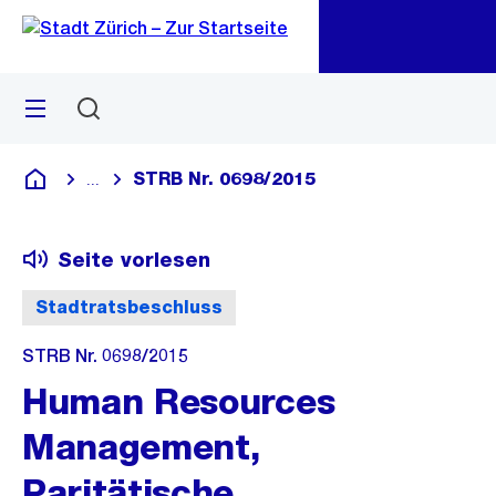
Zu
Zu
Sprunglink
Navigation
Menü
Suchen
M
öf
STRB Nr. 0698/2015
...
Blende alle Breadcrumbs ein
Deutsch
Seite vorlesen
Stadtratsbeschluss
STRB Nr. 0698/2015
Human Resources
Management,
Paritätische