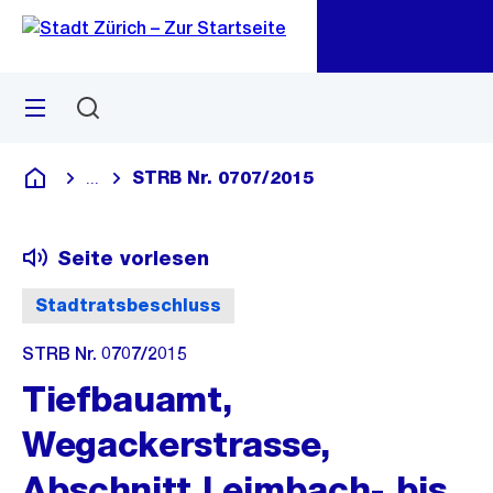
Zu
Zu
Sprunglink
Navigation
Menü
Suchen
M
öf
STRB Nr. 0707/2015
...
Blende alle Breadcrumbs ein
Deutsch
Seite vorlesen
Stadtratsbeschluss
STRB Nr. 0707/2015
Tiefbauamt,
Wegackerstrasse,
Abschnitt Leimbach- bis