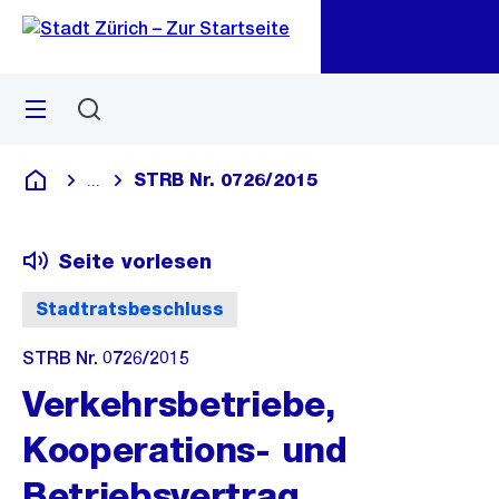
Zu
Zu
Sprunglink
Navigation
Menü
Suchen
M
öf
STRB Nr. 0726/2015
...
Blende alle Breadcrumbs ein
Deutsch
Seite vorlesen
Stadtratsbeschluss
STRB Nr. 0726/2015
Verkehrsbetriebe,
Kooperations- und
Betriebsvertrag