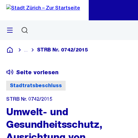
Zu
Zu
Sprunglink
Navigation
Menü
Suchen
M
öf
STRB Nr. 0742/2015
...
Blende alle Breadcrumbs ein
Deutsch
Seite vorlesen
Stadtratsbeschluss
STRB Nr. 0742/2015
Umwelt- und
Gesundheitsschutz,
Ausrichtung von