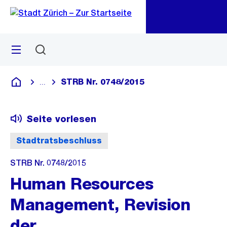
Zu
Zu
Sprunglink
Navigation
Menü
Suchen
M
öf
STRB Nr. 0748/2015
...
Blende alle Breadcrumbs ein
Deutsch
Seite vorlesen
Stadtratsbeschluss
STRB Nr. 0748/2015
Human Resources
Management, Revision
der