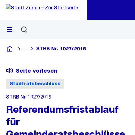
Zu
Zu
Sprunglink
Navigation
Menü
Suchen
M
öf
STRB Nr. 1027/2015
...
Blende alle Breadcrumbs ein
Deutsch
Seite vorlesen
Stadtratsbeschluss
STRB Nr. 1027/2015
Referendumsfristablauf
für
Gemeinderatsbeschlüsse