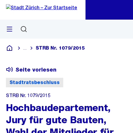
Zu
Zu
Sprunglink
Navigation
Menü
Suchen
M
öf
STRB Nr. 1079/2015
...
Blende alle Breadcrumbs ein
Deutsch
Seite vorlesen
Stadtratsbeschluss
STRB Nr. 1079/2015
Hochbaudepartement,
Jury für gute Bauten,
Wahl der Mitglieder für