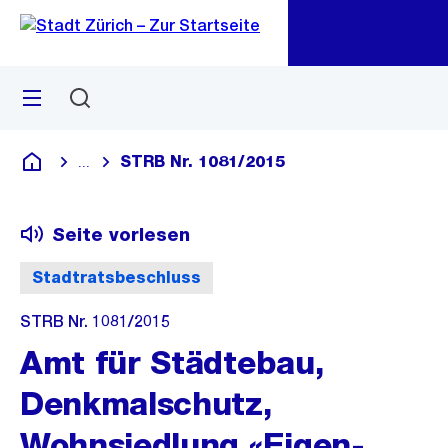
Zu
Zu
Sprunglink
Navigation
Menü
Suchen
M
öf
STRB Nr. 1081/2015
...
Blende alle Breadcrumbs ein
Deutsch
Seite vorlesen
Stadtratsbeschluss
STRB Nr. 1081/2015
Amt für Städtebau,
Denkmalschutz,
Wohnsiedlung «Eigen-