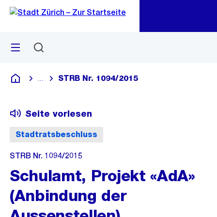
Zu
Zu
Sprunglink
Navigation
Menü
Suchen
M
öf
STRB Nr. 1094/2015
...
Blende alle Breadcrumbs ein
Deutsch
Seite vorlesen
Stadtratsbeschluss
STRB Nr. 1094/2015
Schulamt, Projekt «AdA»
(Anbindung der
Aussenstellen),