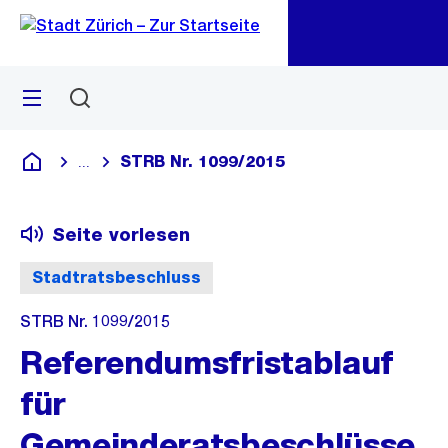
Zu
Zu
Sprunglink
Navigation
Menü
Suchen
M
öf
STRB Nr. 1099/2015
...
Blende alle Breadcrumbs ein
Deutsch
Seite vorlesen
Stadtratsbeschluss
STRB Nr. 1099/2015
Referendumsfristablauf
für
Gemeinderatsbeschlüsse