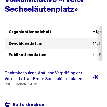
Sechseläutenplatz»
Organisationseinheit
Allgeme
Beschlussdatum
11. Feb
Publikationsdatum
11. Feb
Rechtskonsulent, Amtliche Vorprüfung der
Volksinitiative «Freier Sechseläutenplatz»
PDF | 2 Seiten | 146 KB
Seite drucken