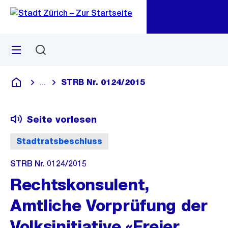
Zu
Zu
Sprunglink
Navigation
Menü
Suchen
M
öf
STRB Nr. 0124/2015
...
Blende alle Breadcrumbs ein
Deutsch
Seite vorlesen
Stadtratsbeschluss
STRB Nr. 0124/2015
Rechtskonsulent,
Amtliche Vorprüfung der
Volksinitiative «Freier