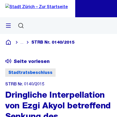
Zu
Zu
Sprunglink
Navigation
Menü
Suchen
M
öf
STRB Nr. 0140/2015
...
Blende alle Breadcrumbs ein
Deutsch
Seite vorlesen
Stadtratsbeschluss
STRB Nr. 0140/2015
Dringliche Interpellation
von Ezgi Akyol betreffend
Senkung des