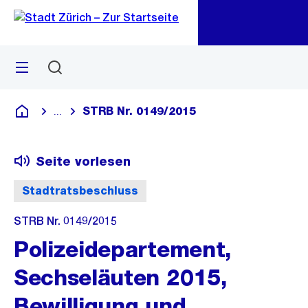
Zu
Zu
Sprunglink
Navigation
Menü
Suchen
M
öf
STRB Nr. 0149/2015
...
Blende alle Breadcrumbs ein
Deutsch
Seite vorlesen
Stadtratsbeschluss
STRB Nr. 0149/2015
Polizeidepartement,
Sechseläuten 2015,
Bewilligung und