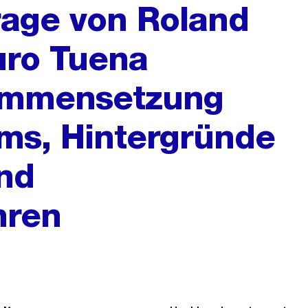
frage von Roland
ro Tuena
ammensetzung
ms, Hintergründe
nd
hren