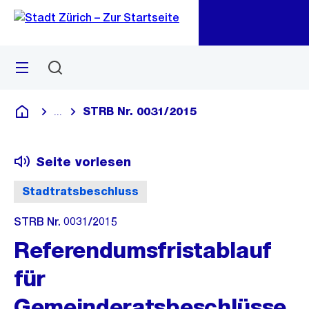
Zu
Zu
Sprunglink
Navigation
Menü
Suchen
M
öf
STRB Nr. 0031/2015
...
Blende alle Breadcrumbs ein
Deutsch
Seite vorlesen
Stadtratsbeschluss
STRB Nr. 0031/2015
Referendumsfristablauf
für
Gemeinderatsbeschlüsse