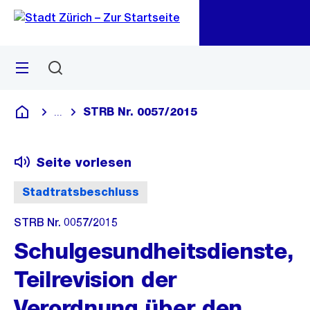
Zu
Zu
Sprunglink
Navigation
Menü
Suchen
M
öf
STRB Nr. 0057/2015
...
Blende alle Breadcrumbs ein
Deutsch
Seite vorlesen
Stadtratsbeschluss
STRB Nr. 0057/2015
Schulgesundheitsdienste,
Teilrevision der
Verordnung über den