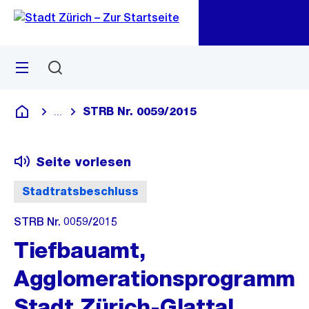
Zu
Zu
Sprunglink
Navigation
Menü
Suchen
M
öf
STRB Nr. 0059/2015
...
Blende alle Breadcrumbs ein
Deutsch
Seite vorlesen
Stadtratsbeschluss
STRB Nr. 0059/2015
Tiefbauamt,
Agglomerationsprogramm
Stadt Zürich-Glattal,