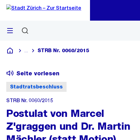
Zu
Zu
Sprunglink
Navigation
Menü
Suchen
M
öf
STRB Nr. 0060/2015
...
Blende alle Breadcrumbs ein
Deutsch
Seite vorlesen
Stadtratsbeschluss
STRB Nr. 0060/2015
Postulat von Marcel
Z'graggen und Dr. Martin
Mächler (statt Motion)