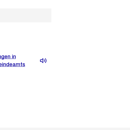
ngen in
meindeamts