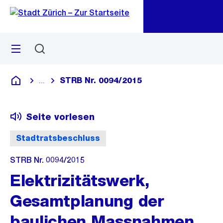
Zu
Zu
Sprunglink
Navigation
Menü
Suchen
M
öf
STRB Nr. 0094/2015
...
Blende alle Breadcrumbs ein
Deutsch
Seite vorlesen
Stadtratsbeschluss
STRB Nr. 0094/2015
Elektrizitätswerk,
Gesamtplanung der
baulichen Massnahmen