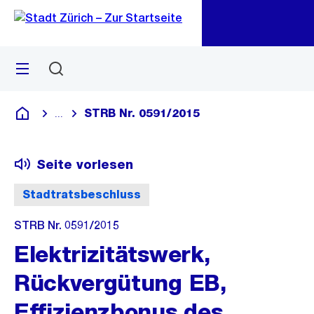
Zu
Zu
Sprunglink
Navigation
Menü
Suchen
M
öf
STRB Nr. 0591/2015
...
Blende alle Breadcrumbs ein
Deutsch
Seite vorlesen
Stadtratsbeschluss
STRB Nr. 0591/2015
Elektrizitätswerk,
Rückvergütung EB,
Effizienzbonus des