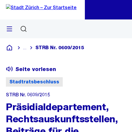
Zu
Zu
Sprunglink
Navigation
Menü
Suchen
M
öf
STRB Nr. 0609/2015
...
Blende alle Breadcrumbs ein
Deutsch
Seite vorlesen
Stadtratsbeschluss
STRB Nr. 0609/2015
Präsidialdepartement,
Rechtsauskunftsstellen,
Beiträge für die