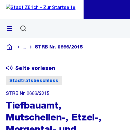
Zu
Zu
Sprunglink
Navigation
Menü
Suchen
M
öf
STRB Nr. 0666/2015
...
Blende alle Breadcrumbs ein
Deutsch
Seite vorlesen
Stadtratsbeschluss
STRB Nr. 0666/2015
Tiefbauamt,
Mutschellen-, Etzel-,
Morgental- und