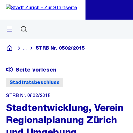
Zu
Zu
Sprunglink
Navigation
Menü
Suchen
M
öf
STRB Nr. 0502/2015
...
Blende alle Breadcrumbs ein
Deutsch
Seite vorlesen
Stadtratsbeschluss
STRB Nr. 0502/2015
Stadtentwicklung, Verein
Regionalplanung Zürich
und Umgebung,