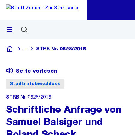
Zu
Zu
Sprunglink
Navigation
Menü
Suchen
M
öf
STRB Nr. 0528/2015
...
Blende alle Breadcrumbs ein
Deutsch
Seite vorlesen
Stadtratsbeschluss
STRB Nr. 0528/2015
Schriftliche Anfrage von
Samuel Balsiger und
Roland Scheck