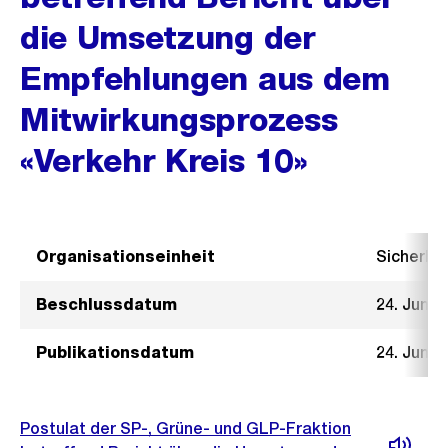
die Umsetzung der
Empfehlungen aus dem
Mitwirkungsprozess
«Verkehr Kreis 10»
Organisationseinheit
Sicherhe
Beschlussdatum
24. Juni 
Publikationsdatum
24. Juni 
Postulat der SP-, Grüne- und GLP-Fraktion