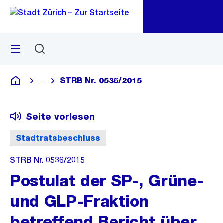
Zu
Zu
Sprunglink
Navigation
Menü
Suchen
M
öf
STRB Nr. 0536/2015
...
Blende alle Breadcrumbs ein
Deutsch
Seite vorlesen
Stadtratsbeschluss
STRB Nr. 0536/2015
Postulat der SP-, Grüne-
und GLP-Fraktion
betreffend Bericht über