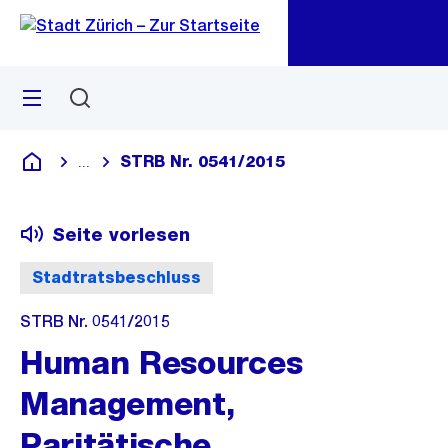
Zu
Zu
Sprunglink
Navigation
Menü
Suchen
M
öf
STRB Nr. 0541/2015
...
Blende alle Breadcrumbs ein
Deutsch
Seite vorlesen
Stadtratsbeschluss
STRB Nr. 0541/2015
Human Resources
Management,
Paritätische